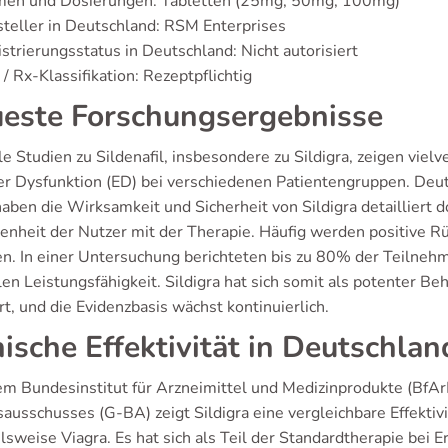
men und Dosierungen: Tabletten (25mg, 50mg, 100mg)
teller in Deutschland: RSM Enterprises
strierungsstatus in Deutschland: Nicht autorisiert
/ Rx-Klassifikation: Rezeptpflichtig
este Forschungsergebnisse
le Studien zu Sildenafil, insbesondere zu Sildigra, zeigen vie
ler Dysfunktion (ED) bei verschiedenen Patientengruppen. D
aben die Wirksamkeit und Sicherheit von Sildigra detailliert 
denheit der Nutzer mit der Therapie. Häufig werden positive 
n. In einer Untersuchung berichteten bis zu 80% der Teilnehm
len Leistungsfähigkeit. Sildigra hat sich somit als potenter 
rt, und die Evidenzbasis wächst kontinuierlich.
nische Effektivität in Deutschlan
em Bundesinstitut für Arzneimittel und Medizinprodukte (BfA
usschusses (G-BA) zeigt Sildigra eine vergleichbare Effektivi
lsweise Viagra. Es hat sich als Teil der Standardtherapie bei 