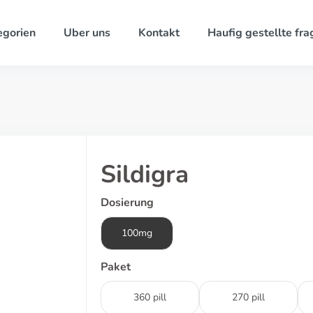
egorien
Uber uns
Kontakt
Haufig gestellte fra
Sildigra
Dosierung
100mg
Paket
360 pill
270 pill