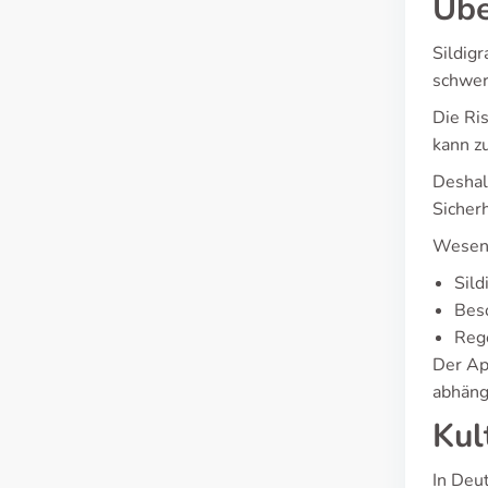
Übe
Sildig
schwer
Die Ri
kann z
Deshal
Sicher
Wesent
Sild
Bes
Rege
Der Ap
abhäng
Kul
In Deu