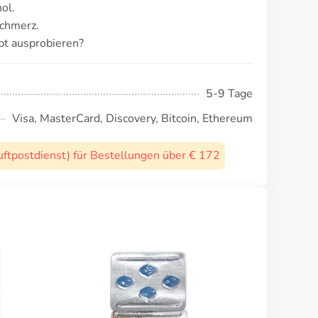
ol.
schmerz.
pt ausprobieren?
5-9 Tage
Visa, MasterCard, Discovery, Bitcoin, Ethereum
uftpostdienst) für Bestellungen über € 172