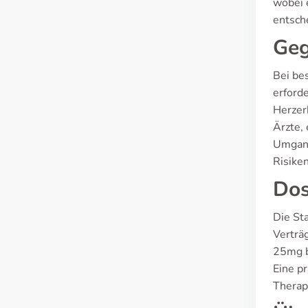
wobei 
entsch
Geg
Bei be
erford
Herzer
Ärzte,
Umgang 
Risike
Dos
Die St
Verträg
25mg b
Eine pr
Therap