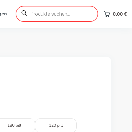
Products
search
gen
0,00
€
180 pill
120 pill