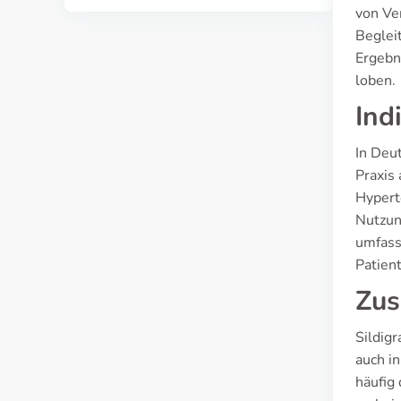
von Ve
Beglei
Ergebn
loben.
Ind
In Deut
Praxis
Hypert
Nutzun
umfass
Patien
Zus
Sildig
auch i
häufig 