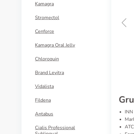
Kamagra
Stromectol
Cenforce
Brand Viagra
Kamagra Oral Jelly
KAUFEN
Chloroquin
Brand Levitra
Vidalista
Gru
Fildena
INN 
Antabus
Mark
ATC
Cialis Professional
Sublingual