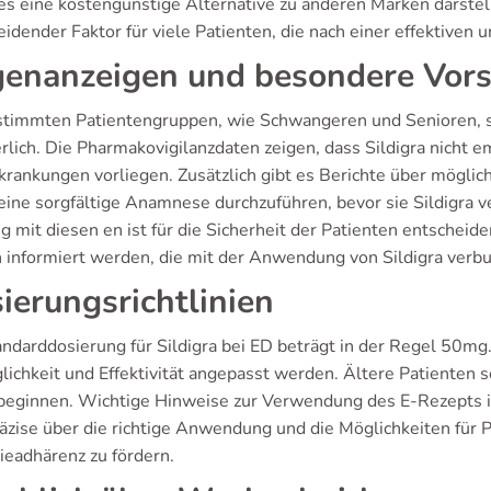
es eine kostengünstige Alternative zu anderen Marken darstell
eidender Faktor für viele Patienten, die nach einer effektive
enanzeigen und besondere Vo
stimmten Patientengruppen, wie Schwangeren und Senioren,
erlich. Die Pharmakovigilanzdaten zeigen, dass Sildigra nicht
krankungen vorliegen. Zusätzlich gibt es Berichte über mögli
 eine sorgfältige Anamnese durchzuführen, bevor sie Sildigra
mit diesen en ist für die Sicherheit der Patienten entscheiden
n informiert werden, die mit der Anwendung von Sildigra verb
ierungsrichtlinien
andarddosierung für Sildigra bei ED beträgt in der Regel 50mg.
lichkeit und Effektivität angepasst werden. Ältere Patienten 
eginnen. Wichtige Hinweise zur Verwendung des E-Rezepts in
äzise über die richtige Anwendung und die Möglichkeiten für P
ieadhärenz zu fördern.