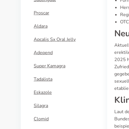
For
Hers
Proscar
Regi
OTC 
Aldara
Neu
Apcalis Sx Oral Jelly
Aktuel
erekti
Adepend
2025 h
Super Kamagra
Zufrie
gegebe
Tadalista
sexuel
etablie
Eskazole
Kli
Silagra
Laut d
Clomid
Bundesa
beispie