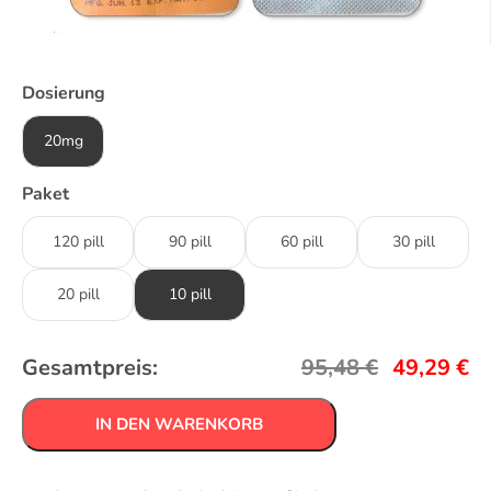
Dosierung
20mg
Paket
120 pill
90 pill
60 pill
30 pill
20 pill
10 pill
Gesamtpreis:
95,48
€
49,29
€
IN DEN WARENKORB