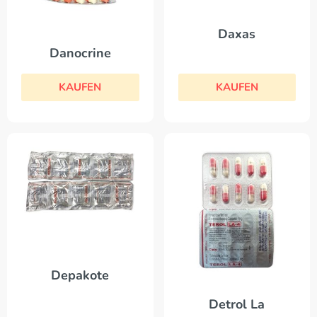
Daxas
Danocrine
KAUFEN
KAUFEN
Depakote
Detrol La