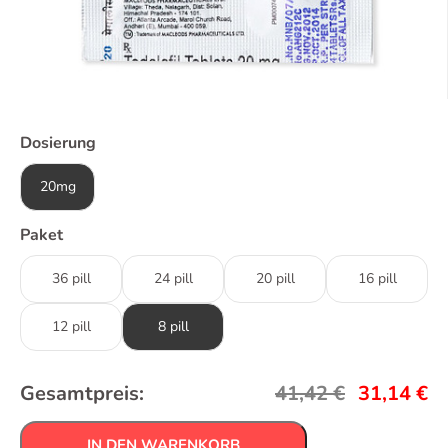
Dosierung
20mg
Paket
36 pill
24 pill
20 pill
16 pill
12 pill
8 pill
Gesamtpreis:
41,42
€
31,14
€
IN DEN WARENKORB