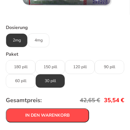
Dosierung
2mg
4mg
Paket
180 pill
150 pill
120 pill
90 pill
60 pill
30 pill
Gesamtpreis:
42,65
€
35,54
€
IN DEN WARENKORB