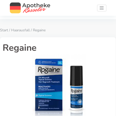
Start
/
Haarausfall
/ Regaine
Regaine