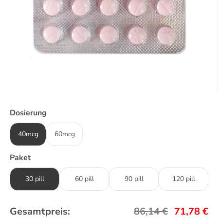
Dosierung
40mcg
60mcg
Paket
30 pill
60 pill
90 pill
120 pill
Gesamtpreis:
86,14
€
71,78
€