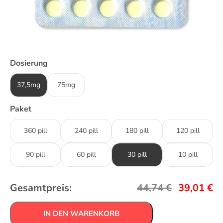
Dosierung
37,5mg
75mg
Paket
360 pill
240 pill
180 pill
120 pill
90 pill
60 pill
30 pill
10 pill
Gesamtpreis:
44,74
€
39,01
€
IN DEN WARENKORB