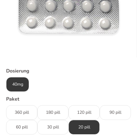
Dosierung
40mg
Paket
360 pill
180 pill
120 pill
90 pill
60 pill
30 pill
20 pill