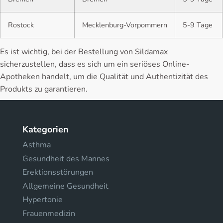
Rostock
Mecklenburg-Vorpommern
5-9 Tage
Es ist wichtig, bei der Bestellung von Sildamax
sicherzustellen, dass es sich um ein seriöses Online-
Apotheken handelt, um die Qualität und Authentizität des
Produkts zu garantieren.
Kategorien
Asthma
Gesundheit des Mannes
Erektionsstörungen
Allgemeine Gesundheit
Hypertonie
Frauenmedizin