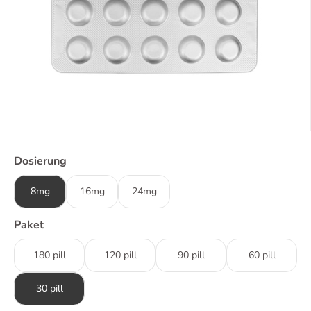
Dosierung
8mg
16mg
24mg
Paket
180 pill
120 pill
90 pill
60 pill
30 pill