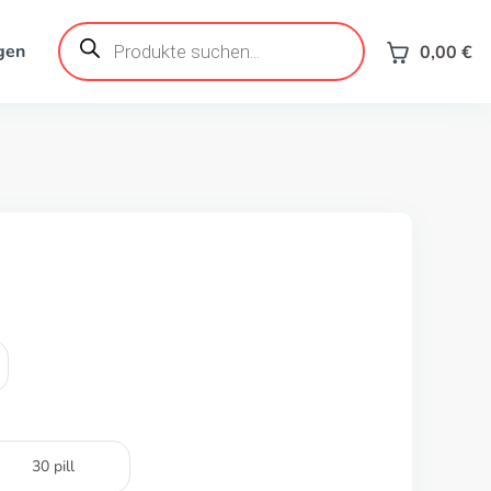
Products
search
gen
0,00
€
30 pill