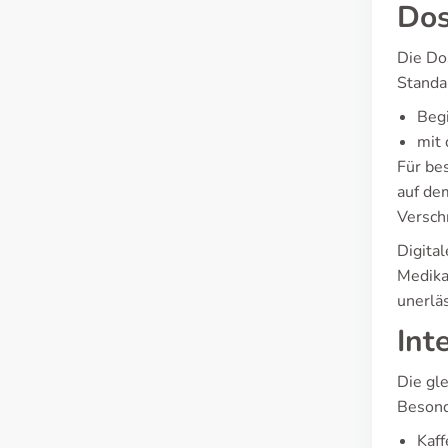
Dos
Die Dos
Standa
Begi
mit 
Für be
auf de
Verschr
Digita
Medika
unerlä
Int
Die gl
Besond
Kaff