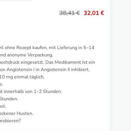
38,41
€
32,01
€
il ohne Rezept kaufen, mit Lieferung in 5–14
 und anonyme Verpackung.
hochdruck eingesetzt. Das Medikament ist ein
ngiotensin I in Angiotensin II inhibiert.
 10 mg einmal täglich.
e.
t innerhalb von 1–2 Stunden.
 Stunden.
ol.
rockener Husten.
probieren?