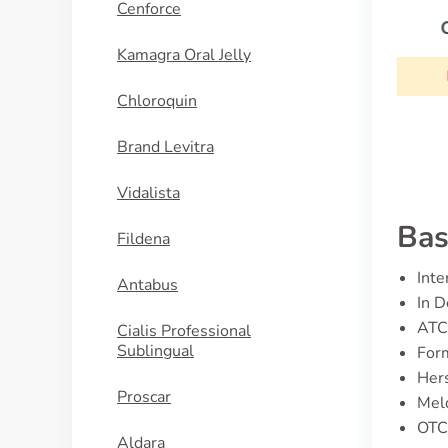
Cenforce
Clonidin
Kamagra Oral Jelly
KAUFEN
Chloroquin
Brand Levitra
Vidalista
Bas
Fildena
Inte
Antabus
In D
ATC
Cialis Professional
Sublingual
Form
Hers
Proscar
Meld
OTC 
Aldara