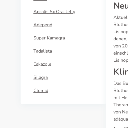
Neu
Apcalis Sx Oral Jelly
Aktuell
Blutho
Adepend
Lisino
Super Kamagra
denen,
von 20
Tadalista
einsch
Lisino
Eskazole
Kli
Silagra
Das Bun
Clomid
Blutho
mit He
Therap
von Ne
adäqua