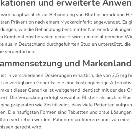
ikationen und erweiterte Anwe
l wird hauptsächlich zur Behandlung von Bluthochdruck und Herz
ären Prävention nach einem Myokardinfarkt angewendet. Es gi
ungen, wie die Behandlung bestimmter Nierenerkrankungen. In 
 in Kombinationstherapien genutzt wird, um die allgemeine Wir
ke aus in Deutschland durchgeführten Studien unterstützt, die 
ie verdeutlichen.
ammensetzung und Markenland
l ist in verschiedenen Dosierungen erhältlich, die von 2,5 mg b
l an verfügbaren Generika, die eine kostengünstige Alternativ
mkeit dieser Generika ist weitgehend identisch mit der des Ori
tert. Die Verpackung erfolgt sowohl in Blister- als auch in F
ginalpräparaten wie Zestril zeigt, dass viele Patienten aufgru
ren. Die häufigsten Formen sind Tabletten und orale Lösungen,
lern vertrieben werden. Patienten profitieren somit von einer 
nissen gerecht wird.