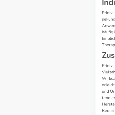
Ind
Prinivi
sekund
Anwend
häufig
Einblic
Therap
Zus
Prinivi
Vielzah
Wirksa
erleich
und Ori
tendie
Herstel
Bedürf