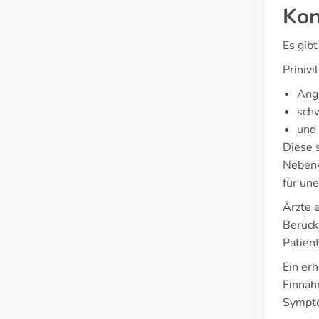
Kon
Es gib
Prinivi
Ang
sch
und
Diese 
Nebenw
für un
Ärzte 
Berücks
Patien
Ein er
Einnah
Sympto