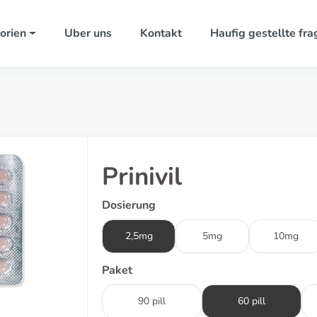
orien
Uber uns
Kontakt
Haufig gestellte fra
Prinivil
Dosierung
2,5mg
5mg
10mg
Paket
90 pill
60 pill