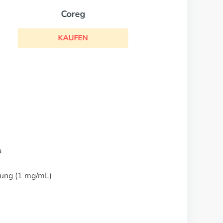
a
sung (1 mg/mL)