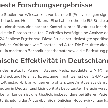
este Forschungsergebnisse
e Studien zur Wirksamkeit von Lisinopril (Prinivil) zeigen sign
chdruck und Herzinsuffizienz. Eine bahnbrechende EU-Studie au
pril einnahmen, eine bessere Kontrolle ihres Blutdrucks inner
 die ein Placebo erhielten. Zusätzlich bestätigt eine Analyse
24 ähnliche Ergebnisse. Diese Studie berücksichtigte spezifi
ließlich Kofaktoren wie Diabetes und Alter. Die Resultate dies
pril in modernen Behandlungsschemata sowie die Bedeutung pe
nische Effektivität in Deutschlan
desinstitut für Arzneimittel und Medizinprodukte (BfArM) hat 
chdruck und Herzinsuffizienz genehmigt. Gemäß den G-BA-Leitl
rz-Kreislauf-Erkrankungen empfohlen. Eine Analyse aus dem Ja
euten in Deutschland Lisinopril als bevorzugte Therapie vorsch
benwirkungen ist unerlässlich, insbesondere bei älteren Pati
te Schulung der Ärzte über die möglichen Nebenwirkungen kan