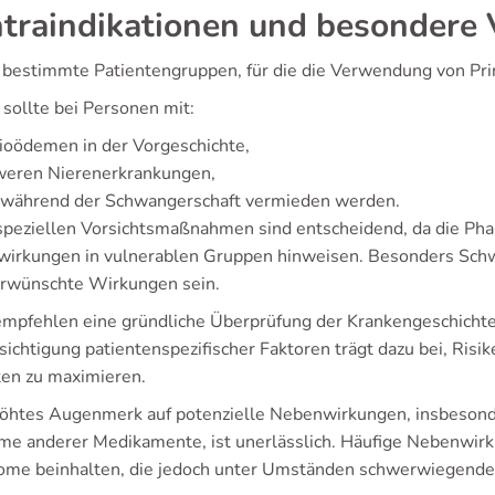
traindikationen und besondere
t bestimmte Patientengruppen, für die die Verwendung von Prin
l sollte bei Personen mit:
ioödemen in der Vorgeschichte,
weren Nierenerkrankungen,
 während der Schwangerschaft vermieden werden.
speziellen Vorsichtsmaßnahmen sind entscheidend, da die Pha
irkungen in vulnerablen Gruppen hinweisen. Besonders Schw
erwünschte Wirkungen sein.
empfehlen eine gründliche Überprüfung der Krankengeschichte 
ichtigung patientenspezifischer Faktoren trägt dazu bei, Risik
ten zu maximieren.
höhtes Augenmerk auf potenzielle Nebenwirkungen, insbesonde
me anderer Medikamente, ist unerlässlich. Häufige Nebenwirk
me beinhalten, die jedoch unter Umständen schwerwiegende