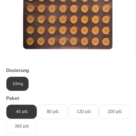
Dosierung
10mg
Paket
40 pill
80 pill
120 pill
200 pill
360 pill