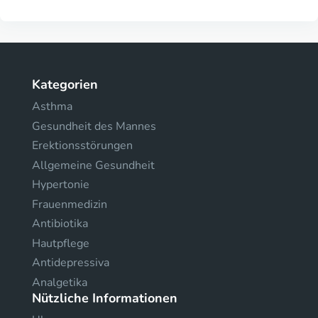
Kategorien
Asthma
Gesundheit des Mannes
Erektionsstörungen
Allgemeine Gesundheit
Hypertonie
Frauenmedizin
Antibiotika
Hautpflege
Antidepressiva
Analgetika
Nützliche Informationen