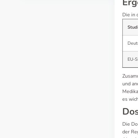
Erg
Die in
Stud
Deut
EU-S
Zusamm
und an
Medika
es wic
Dos
Die Do
der Re