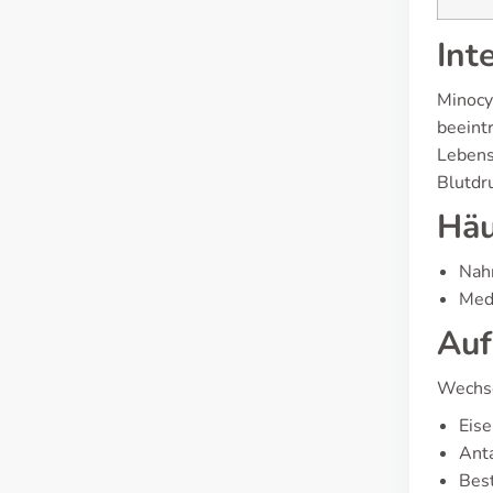
Int
Minocy
beeint
Lebens
Blutdr
Häu
Nahr
Medi
Auf
Wechse
Eise
Anta
Bes