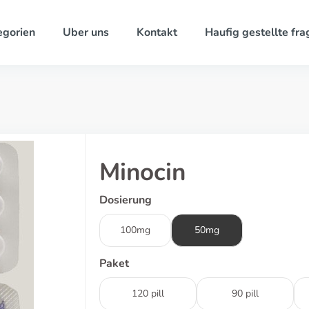
egorien
Uber uns
Kontakt
Haufig gestellte fra
Minocin
Dosierung
100mg
50mg
Paket
120 pill
90 pill