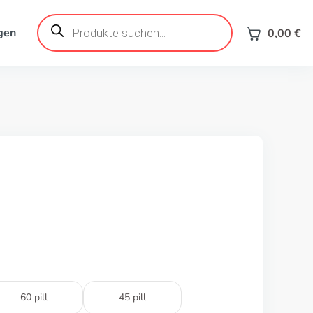
Products
search
gen
0,00
€
60 pill
45 pill