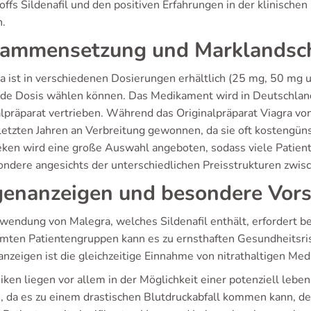
ffs Sildenafil und den positiven Erfahrungen in der klinischen 
.
ammensetzung und Marklandsc
a ist in verschiedenen Dosierungen erhältlich (25 mg, 50 mg u
de Dosis wählen können. Das Medikament wird in Deutschland
alpräparat vertrieben. Während das Originalpräparat Viagra vo
 letzten Jahren an Verbreitung gewonnen, da sie oft kostengün
ken wird eine große Auswahl angeboten, sodass viele Patiente
ondere angesichts der unterschiedlichen Preisstrukturen zwis
enanzeigen und besondere Vo
wendung von Malegra, welches Sildenafil enthält, erfordert 
mten Patientengruppen kann es zu ernsthaften Gesundheitsri
nzeigen ist die gleichzeitige Einnahme von nitrathaltigen Me
iken liegen vor allem in der Möglichkeit einer potenziell leb
ch, da es zu einem drastischen Blutdruckabfall kommen kann, 