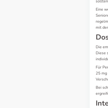
sollte
Eine we
Seniore
regelm
mit de
Dos
Die em
Diese 
indivi
Für Pe
25 mg 
Versch
Bei sc
ergreif
Int