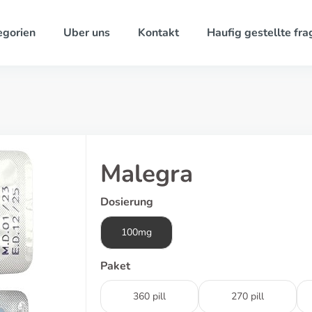
egorien
Uber uns
Kontakt
Haufig gestellte fra
Malegra
Dosierung
100mg
Paket
360 pill
270 pill