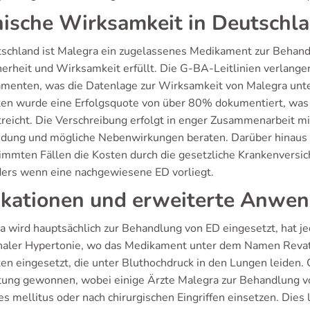
nische Wirksamkeit in Deutschl
tschland ist Malegra ein zugelassenes Medikament zur Behand
cherheit und Wirksamkeit erfüllt. Die G-BA-Leitlinien verlan
menten, was die Datenlage zur Wirksamkeit von Malegra unter
ten wurde eine Erfolgsquote von über 80% dokumentiert, was 
reicht. Die Verschreibung erfolgt in enger Zusammenarbeit mit
ung und mögliche Nebenwirkungen beraten. Darüber hinaus ist
timmten Fällen die Kosten durch die gesetzliche Krankenvers
ers wenn eine nachgewiesene ED vorliegt.
ikationen und erweiterte Anwe
a wird hauptsächlich zur Behandlung von ED eingesetzt, hat 
aler Hypertonie, wo das Medikament unter dem Namen Revatio 
ten eingesetzt, die unter Bluthochdruck in den Lungen leiden
ung gewonnen, wobei einige Ärzte Malegra zur Behandlung von
s mellitus oder nach chirurgischen Eingriffen einsetzen. Dies l