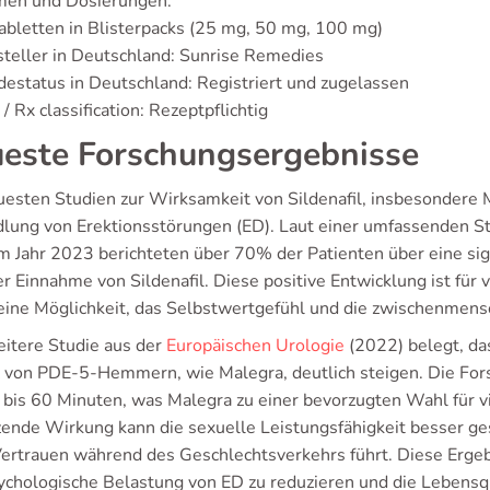
men und Dosierungen:
abletten in Blisterpacks (25 mg, 50 mg, 100 mg)
teller in Deutschland: Sunrise Remedies
estatus in Deutschland: Registriert und zugelassen
/ Rx classification: Rezeptpflichtig
este Forschungsergebnisse
esten Studien zur Wirksamkeit von Sildenafil, insbesondere Ma
lung von Erektionsstörungen (ED). Laut einer umfassenden S
m Jahr 2023 berichteten über 70% der Patienten über eine sig
er Einnahme von Sildenafil. Diese positive Entwicklung ist fü
 eine Möglichkeit, das Selbstwertgefühl und die zwischenmens
eitere Studie aus der
Europäischen Urologie
(2022) belegt, da
z von PDE-5-Hemmern, wie Malegra, deutlich steigen. Die Fors
 bis 60 Minuten, was Malegra zu einer bevorzugten Wahl für v
zende Wirkung kann die sexuelle Leistungsfähigkeit besser g
ertrauen während des Geschlechtsverkehrs führt. Diese Ergebni
ychologische Belastung von ED zu reduzieren und die Lebensqu