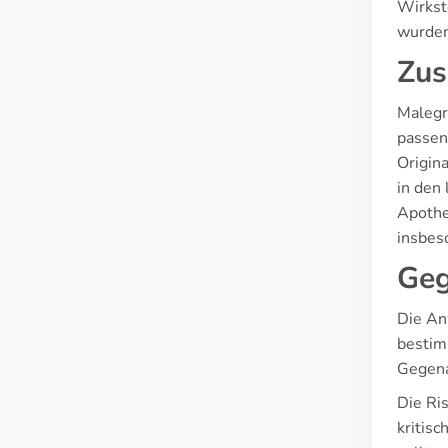
Wirksto
wurden
Zus
Malegr
passen
Origin
in den
Apothe
insbes
Geg
Die An
bestim
Gegena
Die Ris
kritis