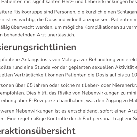
n Patienten mit signifikanten Herz- und Lebererkrankungen bes
itere Risikogruppe sind Personen, die kürzlich einen Schlaganf
n ist es wichtig, die Dosis individuell anzupassen. Patienten
äßig überwacht werden, um mögliche Komplikationen zu verme
m behandelnden Arzt unerlässlich.
ierungsrichtlinien
pfohlene Anfangsdosis von Malegra zur Behandlung von erekti
sollte rund eine Stunde vor der geplanten sexuellen Aktivit
duellen Verträglichkeit können Patienten die Dosis auf bis zu
rsonen über 65 Jahren oder solche mit Leber- oder Nierenerk
empfohlen. Dies hilft, das Risiko von Nebenwirkungen zu minimi
reibung über E-Rezepte zu handhaben, was den Zugang zu Maleg
hweren Nebenwirkungen ist es entscheidend, sofort einen A
en. Eine regelmäßige Kontrolle durch Fachpersonal trägt zur Si
eraktionsübersicht