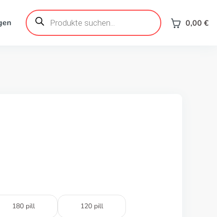
Products
search
gen
0,00
€
180 pill
120 pill