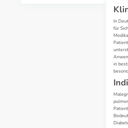
Kli
In Deu
für Si
Medika
Patien
unterst
Anwend
in bes
besond
Ind
Malegr
pulmon
Patien
Bedeut
Diabete