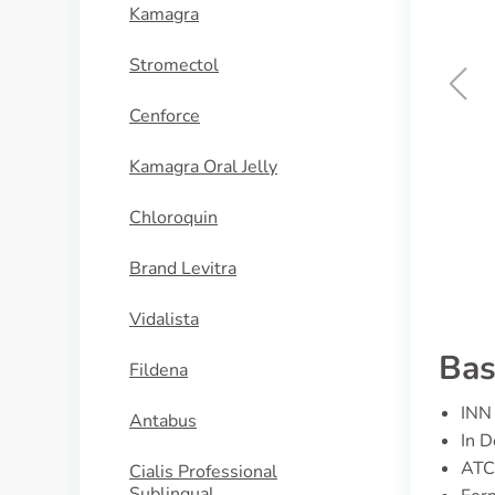
Kamagra
Stromectol
Cenforce
Sildalis
Kamagra Oral Jelly
KAUFEN
Chloroquin
Brand Levitra
Vidalista
Bas
Fildena
INN 
Antabus
In 
ATC
Cialis Professional
Sublingual