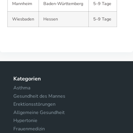
Mannheim
Baden-Württemberg
5–9 Tage
Wiesbaden
Hessen
5–9 Tage
Kategorien
Asthma
Gesundheit des Mannes
Erektionsstörungen
Allgemeine Gesundheit
Hypertonie
Frauenmedizin