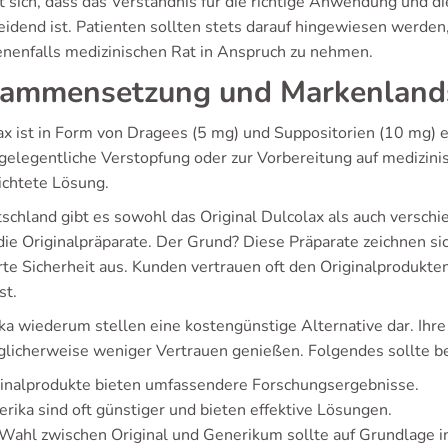
t sich, dass das Verständnis für die richtige Anwendung und di
eidend ist. Patienten sollten stets darauf hingewiesen werden
nenfalls medizinischen Rat in Anspruch zu nehmen.
ammensetzung und Markenland
ax ist in Form von Dragees (5 mg) und Suppositorien (10 mg) e
gelegentliche Verstopfung oder zur Vorbereitung auf medizinis
ichtete Lösung.
tschland gibt es sowohl das Original Dulcolax als auch versch
die Originalpräparate. Der Grund? Diese Präparate zeichnen s
te Sicherheit aus. Kunden vertrauen oft den Originalprodukten 
st.
ka wiederum stellen eine kostengünstige Alternative dar. Ihr
glicherweise weniger Vertrauen genießen. Folgendes sollte b
ginalprodukte bieten umfassendere Forschungsergebnisse.
rika sind oft günstiger und bieten effektive Lösungen.
Wahl zwischen Original und Generikum sollte auf Grundlage ind