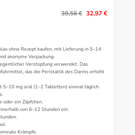
39,56
€
32,97
€
lax ohne Rezept kaufen, mit Lieferung in 5–14
 und anonyme Verpackung.
legentlicher Verstopfung verwendet. Das
ührmittel, das die Peristaltik des Darms erhöht
t 5–10 mg oral (1–2 Tabletten) einmal täglich
s.
e oder ein Zäpfchen.
nnerhalb von 6–12 Stunden ein.
Stunden.
ol.
ominale Krämpfe.