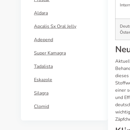
Inter
Aldara
Apcalis Sx Oral Jelly
Deut
Öster
Adepend
Neu
Super Kamagra
Aktuel
Tadalista
Behand
dieses
Eskazole
Stoffw
einer 
Silagra
und Ef
deutsc
Clomid
wichti
Zäpfch