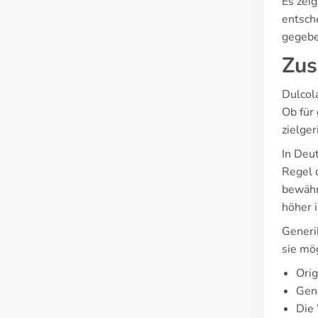
Es zeig
entsch
gegebe
Zus
Dulcol
Ob für 
zielger
In Deu
Regel 
bewähr
höher i
Generi
sie mö
Ori
Gene
Die 