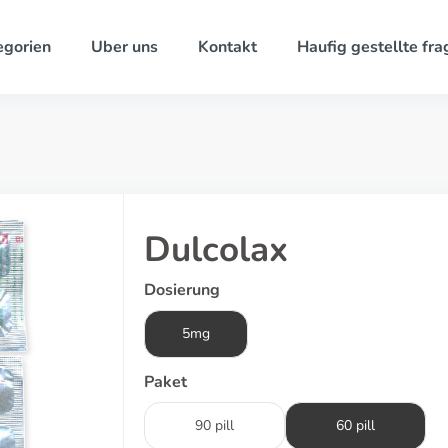
egorien
Uber uns
Kontakt
Haufig gestellte fra
Dulcolax
Dosierung
5mg
Paket
90 pill
60 pill