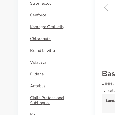
Stromectol
Cenforce
Isotretinoi
Kamagra Oral Jelly
KAUFEN
Chloroquin
Brand Levitra
Vidalista
Bas
Fildena
• INN 
Antabus
Tablet
Cialis Professional
Land
Sublingual
Proscar