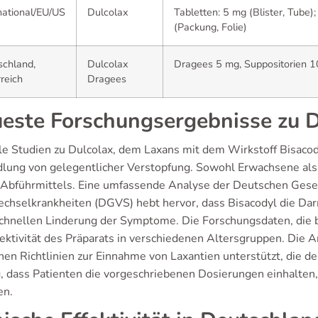
national/EU/US
Dulcolax
Tabletten: 5 mg (Blister, Tube)
(Packung, Folie)
schland,
Dulcolax
Dragees 5 mg, Suppositorien 
reich
Dragees
este Forschungsergebnisse zu D
le Studien zu Dulcolax, dem Laxans mit dem Wirkstoff Bisacod
lung von gelegentlicher Verstopfung. Sowohl Erwachsene als au
 Abführmittels. Eine umfassende Analyse der Deutschen Gesel
echselkrankheiten (DGVS) hebt hervor, dass Bisacodyl die Darmm
schnellen Linderung der Symptome. Die Forschungsdaten, die bi
fektivität des Präparats in verschiedenen Altersgruppen. Di
hen Richtlinien zur Einnahme von Laxantien unterstützt, die de
g, dass Patienten die vorgeschriebenen Dosierungen einhalte
en.