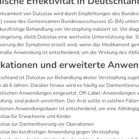
nische Effektivität in Deutschlan
rksamkeit von Dulcolax wird durch Empfehlungen des Bundesin
) sowie des Gemeinsamen Bundesausschusses (G-BA) unterma
 kurzfristige Behandlung von Verstopfung indiziert ist. Vor di
egelung, stellt Dulcolax eine wertvolle Unterstützung dar. St
serung der Symptome erzielt wird, wenn das Medikament g
mäße Anwendung ist entscheidend, um die Wirkung des Abfüh
ikationen und erweiterte Anwe
tschland ist Dulcolax zur Behandlung akuter Verstopfung zuge
n ab 6 Jahren. Darüber hinaus wird es häufig zur Darmentleerun
stischen Anwendungen eingesetzt. Off-Label-Anwendungen vo
fung, sind jedoch umstritten. Der Arzt sollte in solchen Fälle
lenen Anwendungsdauer ist entscheidend, um eine Abhängigk
olax für Erwachsene und Kinder
colax zur Darmentleerung vor Operationen
olax bei kurzfristiger Anwendung gegen Verstopfung