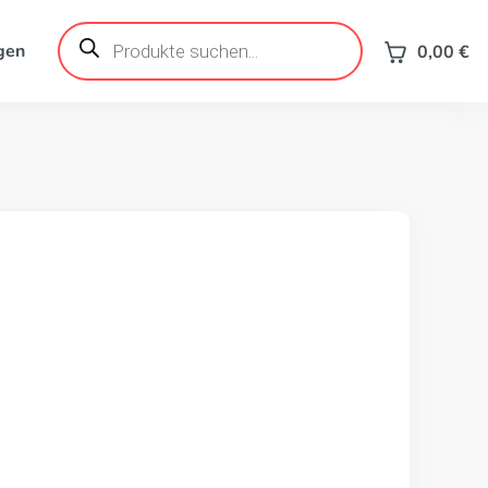
Products
search
gen
0,00
€