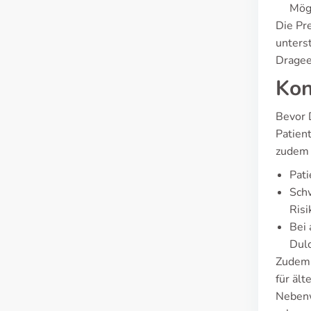
Mögl
Die Pr
unters
Dragee
Kon
Bevor 
Patien
zudem 
Pati
Schw
Ris
Bei 
Dulc
Zudem 
für äl
Nebenw