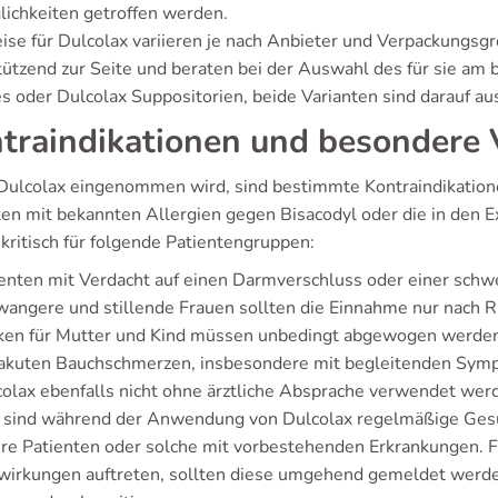
ichkeiten getroffen werden.
eise für Dulcolax variieren je nach Anbieter und Verpackungs
tützend zur Seite und beraten bei der Auswahl des für sie am 
s oder Dulcolax Suppositorien, beide Varianten sind darauf aus
traindikationen und besondere
Dulcolax eingenommen wird, sind bestimmte Kontraindikatione
ten mit bekannten Allergien gegen Bisacodyl oder die in den E
kritisch für folgende Patientengruppen:
enten mit Verdacht auf einen Darmverschluss oder einer schw
angere und stillende Frauen sollten die Einnahme nur nach 
iken für Mutter und Kind müssen unbedingt abgewogen werde
akuten Bauchschmerzen, insbesondere mit begleitenden Symp
olax ebenfalls nicht ohne ärztliche Absprache verwendet wer
sind während der Anwendung von Dulcolax regelmäßige Gesu
tere Patienten oder solche mit vorbestehenden Erkrankungen. 
irkungen auftreten, sollten diese umgehend gemeldet werden