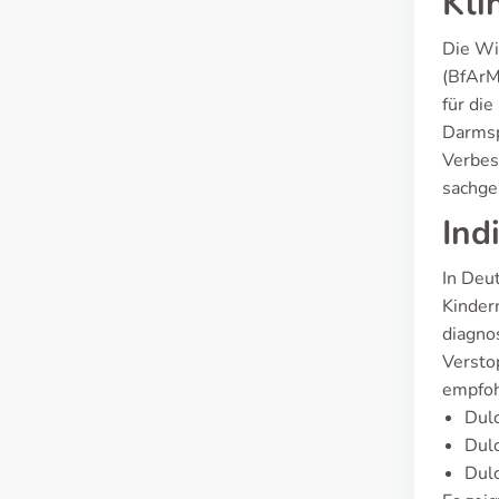
Kli
Die Wi
(BfArM
für die
Darmspi
Verbes
sachge
Ind
In Deu
Kinder
diagno
Verstop
empfoh
Dulc
Dul
Dulc