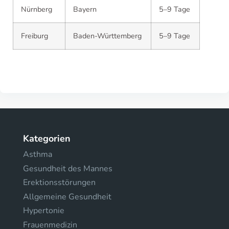
Nürnberg
Bayern
5–9 Tage
Freiburg
Baden-Württemberg
5–9 Tage
Kategorien
Asthma
Gesundheit des Mannes
Erektionsstörungen
Allgemeine Gesundheit
Hypertonie
Frauenmedizin