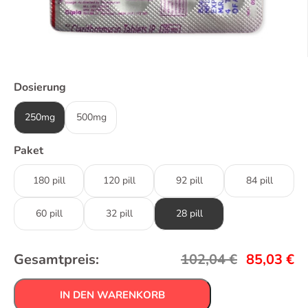
Dosierung
250mg
500mg
Paket
180 pill
120 pill
92 pill
84 pill
60 pill
32 pill
28 pill
Gesamtpreis:
102,04
€
85,03
€
IN DEN WARENKORB